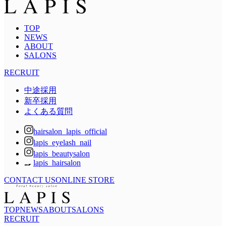
TOP
NEWS
ABOUT
SALONS
RECRUIT
中途採用
新卒採用
よくある質問
hairsalon_lapis_official
lapis_eyelash_nail
lapis_beautysalon
lapis_hairsalon
CONTACT US
ONLINE STORE
TOP
NEWS
ABOUT
SALONS
RECRUIT